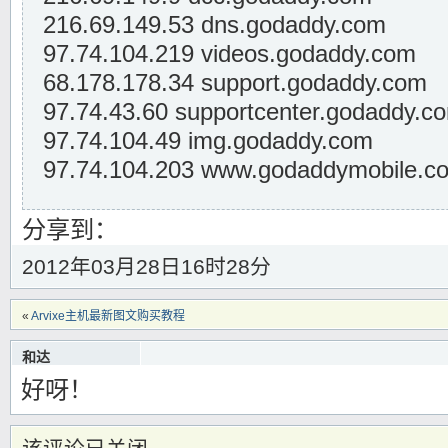
216.69.149.53 dns.godaddy.com
97.74.104.219 videos.godaddy.com
68.178.178.34 support.godaddy.com
97.74.43.60 supportcenter.godaddy.c
97.74.104.49 img.godaddy.com
97.74.104.203 www.godaddymobile.c
分享到：
2012年03月28日16时28分
«
Arvixe主机最新图文购买教程
和达
好呀！
2012年04月25日15时17分
Warning
: Use of undefined constant 编辑 - assumed '编辑' (this will throw an Erro
/www/wwwroot/meiguozhuji.com/wp-content/themes/blocks/functions.php
o