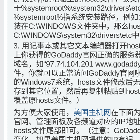
于%systemroot%\system32\driver
%systemroot%指系统安装路径，例如
装在C:\WINDOWS文件夹中，那么ho
C:\WINDOWS\system32\drivers\etc
用记事本或其它文本编辑器打开hos
上你获得的GoDaddy官网正确的服务器I
域名，如“97.74.104.201 www.goda
件，你就可以正常访问GoDaddy官
的Windows7系统，hosts文件修
存到其它位置，然后再复制粘贴到hos
覆盖原hosts文件。）
为方便大家使用，
美国主机网
在下面为
官网、管理面板及各频道对应的IP地
hosts文件尾部即可。（注意：GoDad
变化，如果美国主机网提供的IP有误