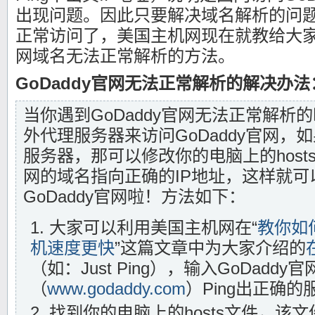
出现问题。因此只要解决域名解析的问题，
正常访问了，美国主机网现在就教给大家一
网域名无法正常解析的方法。
GoDaddy官网无法正常解析的解决办法
当你遇到GoDaddy官网无法正常解析
外代理服务器来访问GoDaddy官网，
服务器，那可以修改你的电脑上的hosts
网的域名指向正确的IP地址，这样就可
GoDaddy官网啦！方法如下：
大家可以利用美国主机网在“
教你如
机速度更快
”这篇文章中为大家介绍的
（如：Just Ping），输入GoDaddy
（
www.godaddy.com
）Ping出正确的
找到你的电脑上的hosts文件，该文