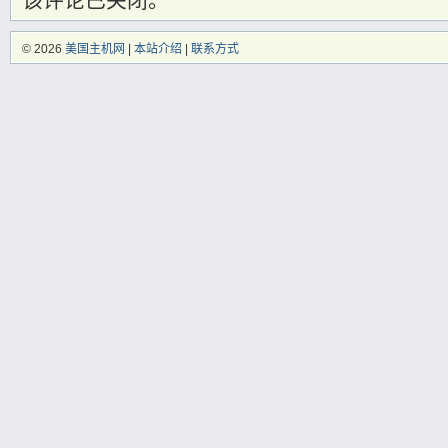
该评论已关闭。
© 2026
美国主机网
|
本站介绍
|
联系方式