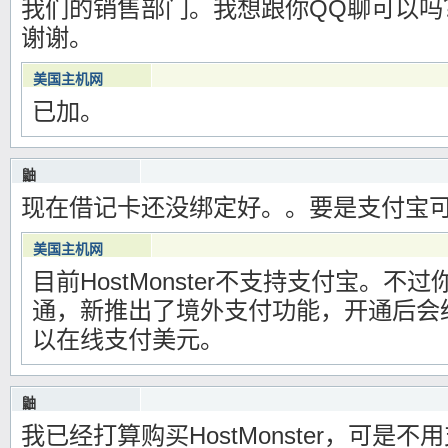
我们的销售部门。我想跟你QQ聊可以吗？我Q
谢谢。
美国主机网
已加。
2012年11月29日17时25分
Warning
: Use of undefined constant 编辑 - assumed '编辑' (this will throw an Er
/www/wwwroot/meiguozhuji.com/wp-content/themes/blocks/functions.php
鼬
现在借记卡还没绑定好。。要是支付宝
2012年11月28日16时11分
Warning
: Use of undefined constant 编辑 - assumed '编辑' (this will throw an Erro
/www/wwwroot/meiguozhuji.com/wp-content/themes/blocks/functions.php
o
美国主机网
目前HostMonster不支持支付宝。不
2012年11月28日16时48分
Warning
: Use of undefined constant 编辑 - assumed '编辑' (this will throw an Er
通，新推出了境外支付功能，开通后会
/www/wwwroot/meiguozhuji.com/wp-content/themes/blocks/functions.php
以在线支付美元。
鼬
我已经打算购买HostMonster，可是
2012年11月28日15时59分
Warning
: Use of undefined constant 编辑 - assumed '编辑' (this will throw an Erro