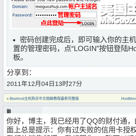
密码创建完成后，即可输入你的主
置的管理密码，点“LOGIN”按钮登陆Hos
板。
分享到：
2011年12月04日13时27分
«
Bluehost主机购买中文图解教程最新完整版
HostM
鼬
你好，博主，我已经用了QQ的财付通，
2012年11月28日22时00分
Warning
: Use of undefined constant 编辑 - assumed '编辑' (this will throw an Erro
面上总是提示：你有过失败的信用卡授
/www/wwwroot/meiguozhuji.com/wp-content/themes/blocks/functions.php
o