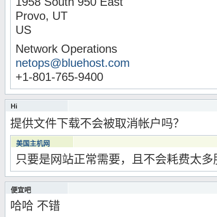
1958 South 950 East
Provo, UT
US
Network Operations
netops@bluehost.com
+1-801-765-9400
Hi
2012年03月08日1时05分
提供文件下载不会被取消帐户吗？
Warning
: Use of undefined constant 编辑 - assumed '编辑' (this will throw an Erro
/www/wwwroot/meiguozhuji.com/wp-content/themes/blocks/functions.php
o
美国主机网
只要是网站正常需要，且不会耗费太多
2012年03月08日9时24分
Warning
: Use of undefined constant 编辑 - assumed '编辑' (this will throw an Er
/www/wwwroot/meiguozhuji.com/wp-content/themes/blocks/functions.php
便宜吧
哈哈 不错
2012年03月04日15时50分
Warning
: Use of undefined constant 编辑 - assumed '编辑' (this will throw an Erro