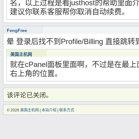
名，以上过程是看justhost的帮助里
建议你联系客服帮你取消自动续费。
FengFree
2012年04月29日15时26分
晕 登录后找不到Profile/Billing 直接跳转到
Warning
: Use of undefined constant 编辑 - assumed '编辑' (this will throw an Erro
/www/wwwroot/meiguozhuji.com/wp-content/themes/blocks/functions.php
o
美国主机网
就在cPanel面板里面啊，不过是在最
2012年04月29日21时53分
Warning
: Use of undefined constant 编辑 - assumed '编辑' (this will throw an Er
右上角的位置。
/www/wwwroot/meiguozhuji.com/wp-content/themes/blocks/functions.php
该评论已关闭。
© 2026
美国主机网
|
本站介绍
|
联系方式